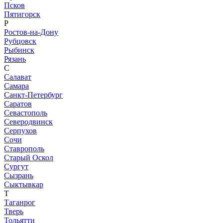
Псков
Пятигорск
Р
Ростов-на-Дону
Рубцовск
Рыбинск
Рязань
С
Салават
Самара
Санкт-Петербург
Саратов
Севастополь
Северодвинск
Серпухов
Сочи
Ставрополь
Старый Оскол
Сургут
Сызрань
Сыктывкар
Т
Таганрог
Тверь
Тольятти