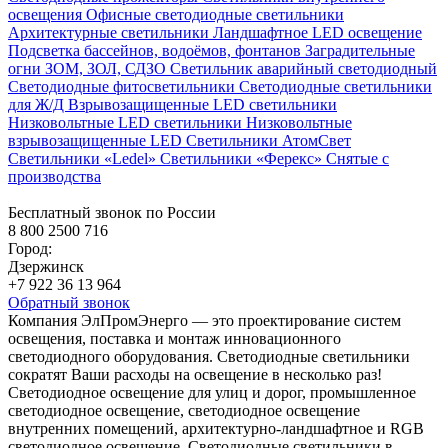
освещения
Офисные светодиодные светильники
Архитектурные светильники
Ландшафтное LED освещение
Подсветка бассейнов, водоёмов, фонтанов
Заградительные
огни ЗОМ, ЗОЛ, СДЗО
Светильник аварийный светодиодный
Светодиодные фитосветильники
Светодиодные светильники
для Ж/Д
Взрывозащищенные LED светильники
Низковольтные LED светильники
Низковольтные
взрывозащищенные LED
Светильники АтомСвет
Светильники «Ledel»
Светильники «Ферекс»
Снятые с
производства
Бесплатный звонок по России
8 800 2500 716
Город:
Дзержинск
+7 922 36 13 964
Обратный звонок
Компания ЭлПромЭнерго — это проектирование систем
освещения, поставка и монтаж инновационного
светодиодного оборудования. Светодиодные светильники
сократят Ваши расходы на освещение в несколько раз!
Светодиодное освещение для улиц и дорог, промышленное
светодиодное освещение, светодиодное освещение
внутренних помещений, архитектурно-ландшафтное и RGB
светодиодное освещение. Светодиодные светильники в