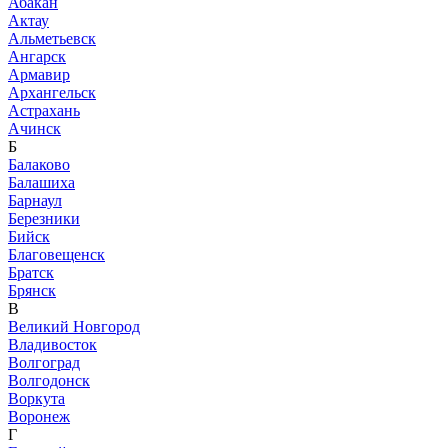
Абакан
Актау
Альметьевск
Ангарск
Армавир
Архангельск
Астрахань
Ачинск
Б
Балаково
Балашиха
Барнаул
Березники
Бийск
Благовещенск
Братск
Брянск
В
Великий Новгород
Владивосток
Волгоград
Волгодонск
Воркута
Воронеж
Г