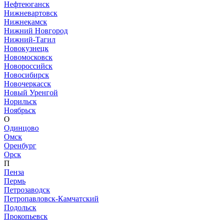
Нефтеюганск
Нижневартовск
Нижнекамск
Нижний Новгород
Нижний-Тагил
Новокузнецк
Новомосковск
Новороссийск
Новосибирск
Новочеркасск
Новый Уренгой
Норильск
Ноябрьск
О
Одинцово
Омск
Оренбург
Орск
П
Пенза
Пермь
Петрозаводск
Петропавловск-Камчатский
Подольск
Прокопьевск