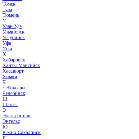
Томск
Тула
Тюмень
У
Улан-Удэ
Ульяновск
Уссурийск
Уфа
Ухта
Х
Хабаровск
Ханты-Мансийск
Хасавюрт
Химки
Ч
Чебоксары
Челябинск
Ш
Шахты
Э
Электросталь
Энгельс
Ю
Южно-Сахалинск
Я