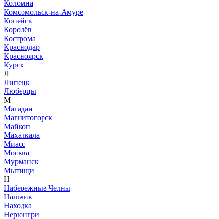
Коломна
Комсомольск-на-Амуре
Копейск
Королёв
Кострома
Краснодар
Красноярск
Курск
Л
Липецк
Люберцы
М
Магадан
Магнитогорск
Майкоп
Махачкала
Миасс
Москва
Мурманск
Мытищи
Н
Набережные Челны
Нальчик
Находка
Нерюнгри