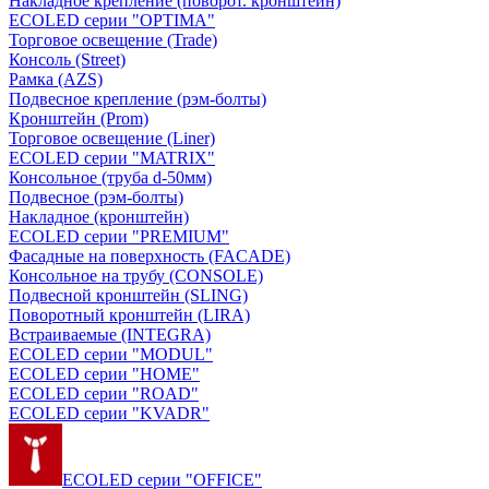
Накладное крепление (поворот. кронштейн)
ECOLED серии "OPTIMA"
Торговое освещение (Trade)
Консоль (Street)
Рамка (AZS)
Подвесное крепление (рэм-болты)
Кронштейн (Prom)
Торговое освещение (Liner)
ECOLED серии "MATRIX"
Консольное (труба d-50мм)
Подвесное (рэм-болты)
Накладное (кронштейн)
ECOLED серии "PREMIUM"
Фасадные на поверхность (FACADE)
Консольное на трубу (СONSOLЕ)
Подвесной кронштейн (SLING)
Поворотный кронштейн (LIRA)
Встраиваемые (INTEGRA)
ECOLED серии "MODUL"
ECOLED серии "HOME"
ECOLED серии "ROAD"
ECOLED серии "KVADR"
ECOLED серии "OFFICE"