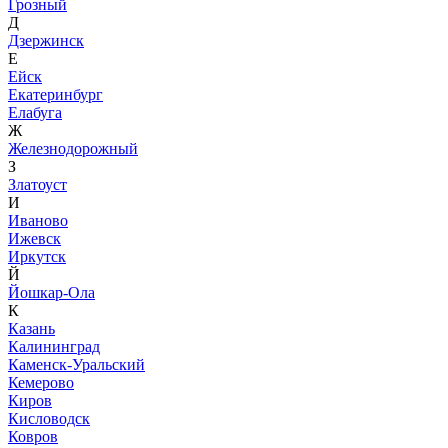
Грозный
Д
Дзержинск
Е
Ейск
Екатеринбург
Елабуга
Ж
Железнодорожный
З
Златоуст
И
Иваново
Ижевск
Иркутск
Й
Йошкар-Ола
К
Казань
Калининград
Каменск-Уральский
Кемерово
Киров
Кисловодск
Ковров