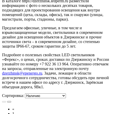
В каталоге https://dzerzhinsk.ledperm.ru разместили
информацию с фото о нескольких десятках товаров,
подходящих для проектирования освещения как внутри
помещений (цеха, склады, офисы), так и снаружи (улицы,
магистрали, порты, стадионы, парки).
Предлагаем офисные, уличные, в том числе и
взрывозащищенные модели, светильники в современном
дизайне для освещения объектов в Дзержинске и прочие
источники света – в современном дизайне, со степенью
защиты IP66-67, сроком гарантии до 5 лет.
Подробнее о полезных свойствах LED светильников
«Ферекс», о ценах, сроках доставки по Дзержинску и России
узнавайте по номеру +7 922 36 13 964. Оперативно отвечаем
на запросы, отправленные на электронную почту
dzerzhinsk@epenergo.ru
. Задачи, лежащие в области
долгосрочного сотрудничества, готовы обсудить при личной
встрече в нашем офисе по адресу г. Дзержинск, Зарёвская
объездная дорога, 9Вк1.
Сортировка:
«
1