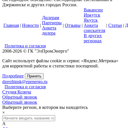
Дзержинске и других городах России.
Вакансии
Иркутск
Дилерам
Якутск
Партнеры
Главная
|
Новости
|
|
Отзывы
|
Анкета
|
Статьи
|
Д
Анкета
соискателя
дилера
В других
регионах
Политика и согласия
2008-2026 © ГК "ЭлПромЭнерго"
Сайт использует файлы cookie и сервис «Яндекс.Метрика»
для корректной работы и статистики посещений.
Подробнее
Принять
dzerzhinsk@epenergo.ru
Политика и согласия
Студия Козича
Обратный звонок
Обратный звонок
Выберите регион, в котором вы находитесь
×
А